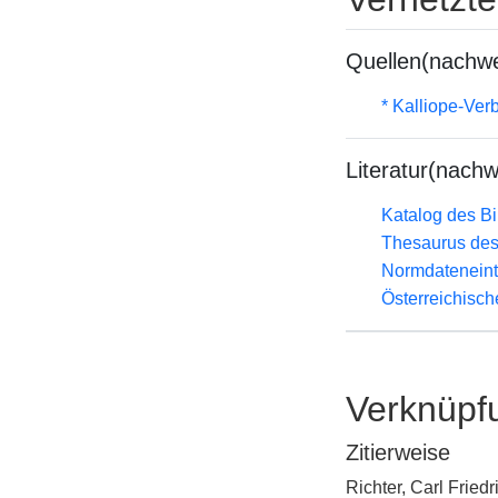
Quellen(nachwe
* Kalliope-Ve
Literatur(nachw
Katalog des B
Thesaurus des
Normdateneint
Österreichisc
Verknüpf
Zitierweise
Richter, Carl Fried