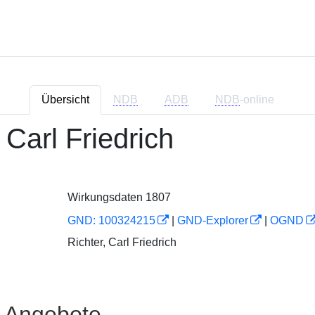
Übersicht
NDB
ADB
NDB
-online
 Carl Friedrich
Wirkungsdaten 1807
GND: 100324215
|
GND-Explorer
|
OGND
Richter, Carl Friedrich
e Angebote