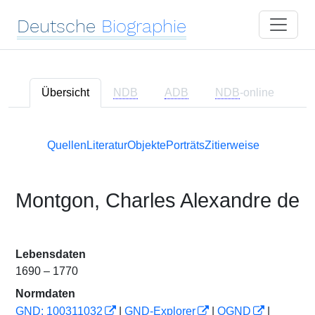
Deutsche
Biographie
Übersicht
NDB
ADB
NDB
-online
Quellen
Literatur
Objekte
Porträts
Zitierweise
Montgon, Charles Alexandre de
Lebensdaten
1690 – 1770
Normdaten
GND: 100311032
|
GND-Explorer
|
OGND
|