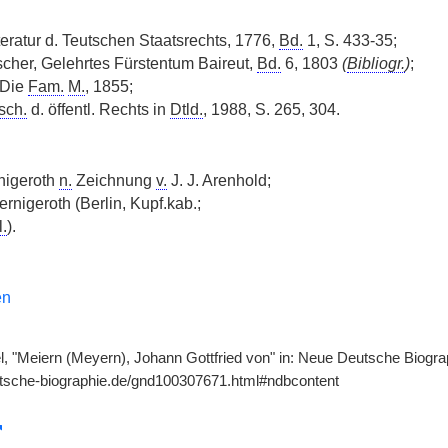
itteratur d. Teutschen Staatsrechts, 1776,
Bd.
1, S. 433-35;
scher, Gelehrtes Fürstentum Baireut,
Bd.
6, 1803
(
Bibliogr.
)
;
 Die
Fam.
M.
, 1855;
sch.
d. öffentl. Rechts in
Dtld.
, 1988, S. 265, 304.
nigeroth
n.
Zeichnung
v.
J. J. Arenhold;
rnigeroth (Berlin, Kupf.kab.;
l.
).
en
, "Meiern (Meyern), Johann Gottfried von" in: Neue Deutsche Biograph
utsche-biographie.de/gnd100307671.html#ndbcontent