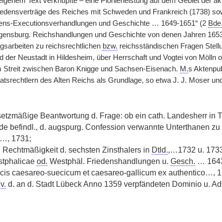
 eigenem Text verknüpfte – eine Pionierleistung auf dem Gebiet der a
riedensverträge des Reiches mit Schweden und Frankreich (1738) sowi
dens-Executionsverhandlungen und Geschichte … 1649-1651“ (2
Bde
gensburg. Reichshandlungen und Geschichte von denen Jahren 1653 
gsarbeiten zu reichsrechtlichen
bzw.
reichsständischen Fragen Stellu
 der Neustadt in Hildesheim, über Herrschaft und Vogtei von Mölln o
 Streit zwischen Baron Knigge und Sachsen-Eisenach.
M.
s Aktenpub
tsrechtlern des Alten Reichs als Grundlage, so etwa J. J. Moser und 
tzmäßige Beantwortung d. Frage: ob ein cath. Landesherr in Te
de befindl., d.
|
augspurg. Confession verwannte Unterthanen zu 
a…, 1731;
 Rechtmäßigkeit d. sechsten Zinsthalers in
Dtld.
,…1732 u. 1733
stphalicae
od.
Westphäl. Friedenshandlungen u.
Gesch.
… 1643-
cis caesareo-suecicum et caesareo-gallicum ex authentico…, 1
v.
d. an d. Stadt Lübeck Anno 1359 verpfändeten Dominio u. A