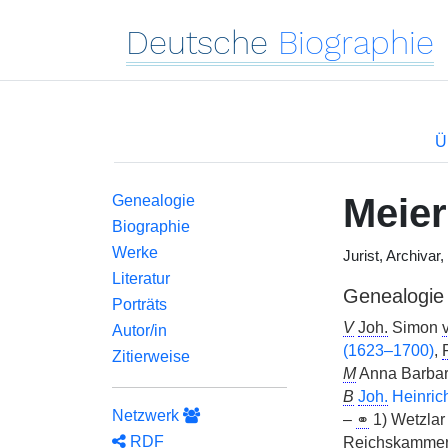
Deutsche
Biographie
Ü
Meie
Genealogie
Biographie
Werke
Jurist, Archivar,
Literatur
Genealogie
Porträts
V
Joh.
Simon
v
Autor/in
(1623–1700)
,
Zitierweise
M
Anna Barbar
B
Joh.
Heinric
Netzwerk
–
⚭
1) Wetzlar
RDF
Reichskammerge