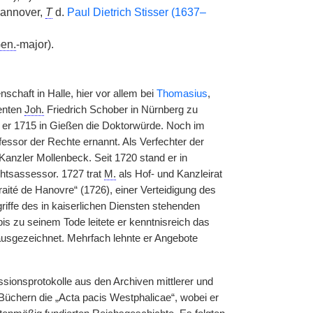
Hannover,
T
d.
Paul Dietrich Stisser (1637–
en.
-major).
chaft in Halle, hier vor allem bei
Thomasius
,
lenten
Joh.
Friedrich Schober in Nürnberg zu
te er 1715 in Gießen die Doktorwürde. Noch im
essor der Rechte ernannt. Als Verfechter der
anzler Mollenbeck. Seit 1720 stand er in
chtsassessor. 1727 trat
M.
als Hof- und Kanzleirat
aité de Hanovre“ (1726), einer Verteidigung des
ffe des in kaiserlichen Diensten stehenden
bis zu seinem Tode leitete er kenntnisreich das
 ausgezeichnet. Mehrfach lehnte er Angebote
sionsprotokolle aus den Archiven mittlerer und
0 Büchern die „Acta pacis Westphalicae“, wobei er