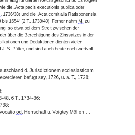
ktenmäßig fundierten Reichsgeschichte. Es folgten
e die „Acta pacis executionis publica oder
.
, 1736/38) und die „Acta comitialia Ratisbonensia
bis 1654“ (2 T., 1738/40). Ferner nahm
M.
zu
ng, so etwa bei dem Streit zwischen der
der über die Berechtigung des Zinssatzes in der
likationen und Deduktionen dienten vielen
J. S. Pütter, und sind auch heute noch wertvoll.
utschland d. Jurisdictionem ecclesiasticam
exercieren befugt sey, 1726,
u. a.
T., 1728;
;
48, 6 T., 1734-36;
738;
dvocatio
od.
Herrschaft u. Voigtey Möllen…,