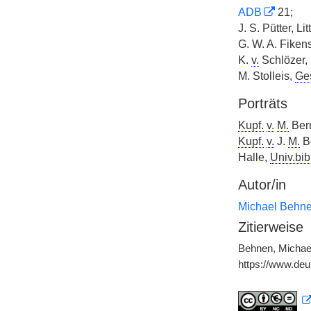
ADB
21;
J. S. Pütter, L
G. W. A. Fiken
K.
v.
Schlözer,
M. Stolleis,
Ge
Porträts
Kupf.
v.
M.
Ber
Kupf.
v.
J.
M.
Be
Halle,
Univ.bib
Autor/in
Michael Behn
Zitierweise
Behnen, Michael
https://www.de