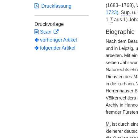
(1683–1768),
Druckfassung
1723)
,
Sup.
u. 
1
T
aus 1) Joh
Druckvorlage
Biographie
Scan
vorheriger Artikel
Nach dem Besuc
folgender Artikel
und in Leipzig,
arbeiten. Mit ei
selben Jahr wur
Naturrechtslehr
Diensten des Ma
in die kurhann. 
Herrenhauser Bü
Völkerrechtler
Archiv in Hann
fremder Fürsten,
M.
ist durch ein
kleinerer deutsc