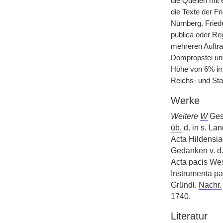
die Quellen mit
die Texte der F
Nürnberg. Frie
publica oder Re
mehreren Auftra
Dompropstei und
Höhe von 6% im
Reichs- und Staa
Werke
Weitere
W
Gese
üb.
d. in s. Lan
Acta Hildensi
Gedanken
v.
d.
Acta pacis We
Instrumenta pa
Gründl.
Nachr.
1740.
Literatur