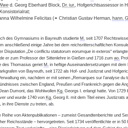
Wwe
d. Georg Eberhard Block,
Dr. iur.
, Hofgerichtsassessor in 
Konsistorialrat;
anna Wilhelmine Felicitas (⚭ Christian Gustav Herman,
hann.
G
h des Gymnasiums in Bayreuth studierte
M.
seit 1707 Rechtswissens
 um anschließend einige Jahre bei dem reichsritterschaftlichen Konsu
ner Disputation „De conflictu statutorum eorumque in exteros“ erlang
de er zum Professor der Sittenlehre in Gießen und 1716 zum
ao.
Prof
e des Thomasius geriet
M.
in heftige Auseinandersetzungen mit dem K
rkgrafen von Bayreuth, seit 1722 als Hof- und Justizrat und Hofgeri
Verwaltung ein, nachdem er mit seinen „Remarques sur l'analyse du tr
ndnisses zwischen England, Preußen und Frankreich gegen die Angri
s Jean Dumont, das Wohlwollen
Kg.
Georgs I. erlangt hatte. Von 1729 
over und wurde 1740 von
Kg.
Georg II. mit dem Titel eines Justizrats
 in ihre Dienste zu treten, ab.
e Reihe von Aktenpublikationen – zumeist Gesandtenberichte und Ses
her Reichsstände – hervorgetreten. Seit 1734 veröffentlichte er in 5