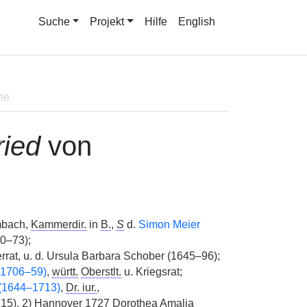
Suche
Projekt
Hilfe
English
ne
ried
von
mbach,
Kammerdir.
in
B.
,
S
d.
Simon Meier
30–73);
at, u. d. Ursula Barbara Schober (1645–96);
1706–59)
,
württ.
Oberstlt.
u. Kriegsrat;
 (1644–1713)
,
Dr. iur.
,
5), 2) Hannover 1727 Dorothea Amalia