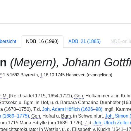
bersicht
NDB
16 (1990)
ADB
21 (1885)
NDB
-onli
rn
(Meyern), Johann Gottf
*
1.5.1692 Bayreuth,
†
16.10.1745 Hannover. (evangelisch)
.
M.
(Reichsadel 1715, 1654-1721),
Geh.
Hofkammerrat in Kul
Ratssekr.
u.
Bgm.
in Hof, u. d. Barbara Catharina Dürnhöfer (16
a (1670–1750),
T
d.
Joh.
Adam Höflich (1626–98)
,
mgfl.
Kammerr
h (1689–1775)
,
Geh.
Hofrat u.
Bgm.
in Schweinfurt,
Joh.
Simon (
 um 1715 Maria Sibylle (um 1689–1726),
T
d.
Joh.
Ulrich Zeller
richtsprokurator in Wetzlar, u. d. Elisabeth
v.
Kückh (1641–171