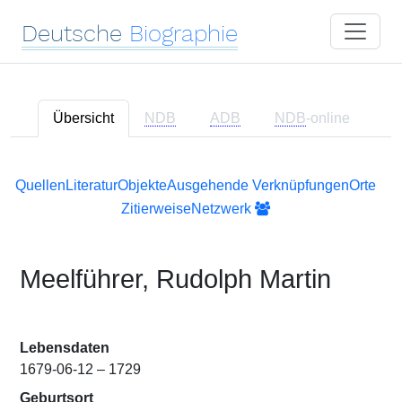
Deutsche
Biographie
Übersicht
NDB
ADB
NDB
-online
Quellen
Literatur
Objekte
Ausgehende Verknüpfungen
Orte
Zitierweise
Netzwerk
Meelführer, Rudolph Martin
Lebensdaten
1679-06-12 – 1729
Geburtsort