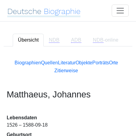
Deutsche
Biographie
Übersicht
NDB
ADB
NDB
-online
Biographien
Quellen
Literatur
Objekte
Porträts
Orte
Zitierweise
Matthaeus, Johannes
Lebensdaten
1526 – 1588-09-18
Geburtsort