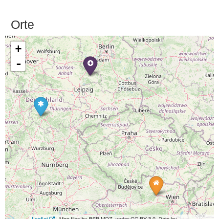
Orte
+
-
Leaflet
| Map tiles by BSB MDZ, under CC BY 3.0. Data by