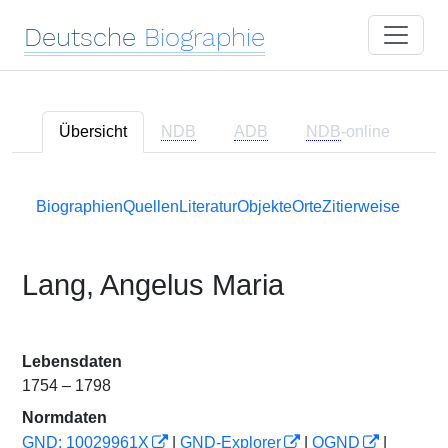
Deutsche
Biographie
Übersicht
NDB
ADB
NDB
-online
Biographien
Quellen
Literatur
Objekte
Orte
Zitierweise
Lang, Angelus Maria
Lebensdaten
1754 – 1798
Normdaten
GND: 10029961X
|
GND-Explorer
|
OGND
|