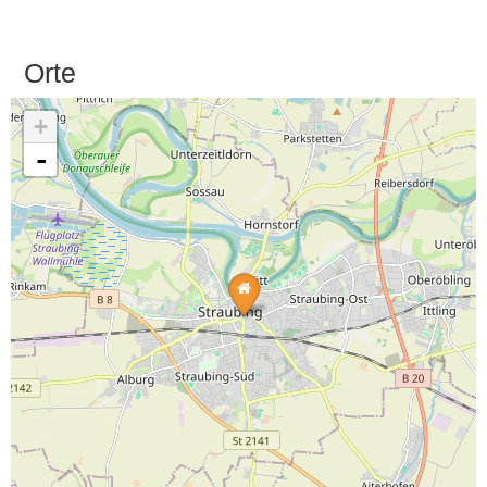
Orte
+
-