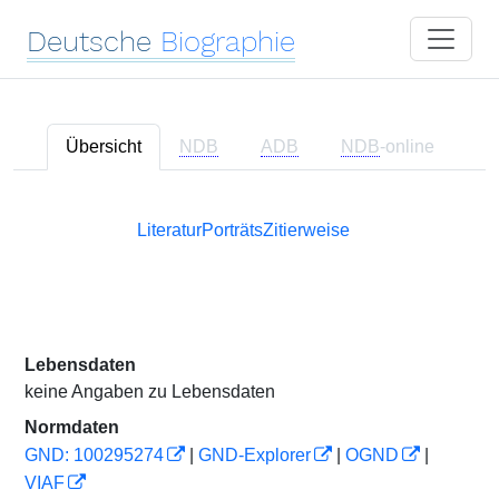
Deutsche
Biographie
Übersicht
NDB
ADB
NDB
-online
Literatur
Porträts
Zitierweise
Lebensdaten
keine Angaben zu Lebensdaten
Normdaten
GND: 100295274
|
GND-Explorer
|
OGND
|
VIAF