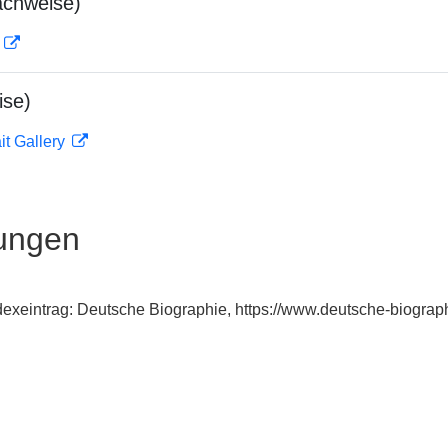
achweise)
D
ise)
it Gallery
ungen
dexeintrag: Deutsche Biographie, https://www.deutsche-biogr