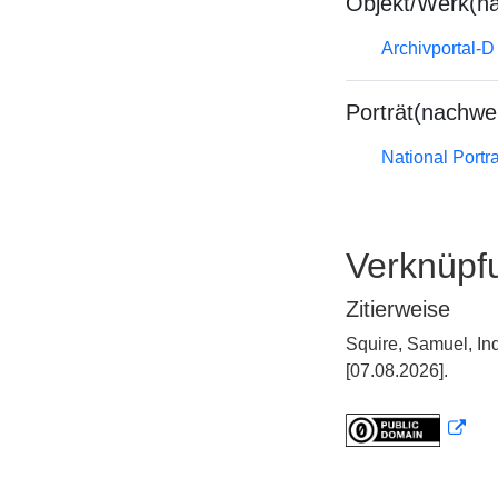
Objekt/Werk(n
Archivportal-
Porträt(nachwe
National Portra
Verknüpf
Zitierweise
Squire, Samuel, In
[07.08.2026].