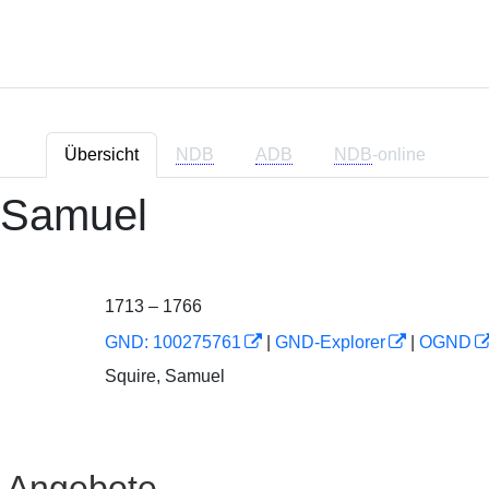
Übersicht
NDB
ADB
NDB
-online
 Samuel
1713 – 1766
GND: 100275761
|
GND-Explorer
|
OGND
Squire, Samuel
e Angebote