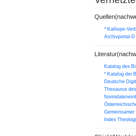
Quellen(nachwe
* Kalliope-Ve
Archivportal-
Literatur(nachw
Katalog des B
* Katalog der
Deutsche Digit
Thesaurus des
Normdateneint
Österreichisc
Gemeinsamer 
Index Theolog