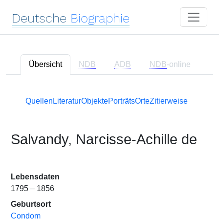
Deutsche
Biographie
Übersicht
NDB
ADB
NDB
-online
Quellen
Literatur
Objekte
Porträts
Orte
Zitierweise
Salvandy, Narcisse-Achille de
Lebensdaten
1795 – 1856
Geburtsort
Condom