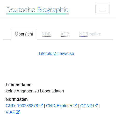
Deutsche
Biographie
Übersicht
NDB
ADB
NDB
-online
Literatur
Zitierweise
Lebensdaten
keine Angaben zu Lebensdaten
Normdaten
GND: 100238378
|
GND-Explorer
|
OGND
|
VIAF