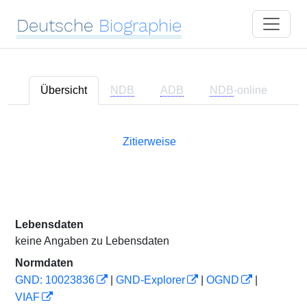
Deutsche
Biographie
Übersicht
NDB
ADB
NDB
-online
Zitierweise
Lebensdaten
keine Angaben zu Lebensdaten
Normdaten
GND: 10023836
|
GND-Explorer
|
OGND
|
VIAF