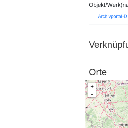
Objekt/Werk(n
Archivportal-
Verknüpf
Orte
+
-