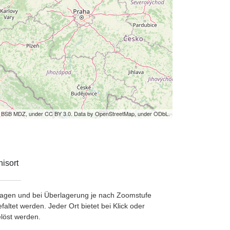
by BSB MDZ, under CC BY 3.0. Data by OpenStreetMap, under ODbL.
isort
etragen und bei Überlagerung je nach Zoomstufe
ltet werden. Jeder Ort bietet bei Klick oder
löst werden.