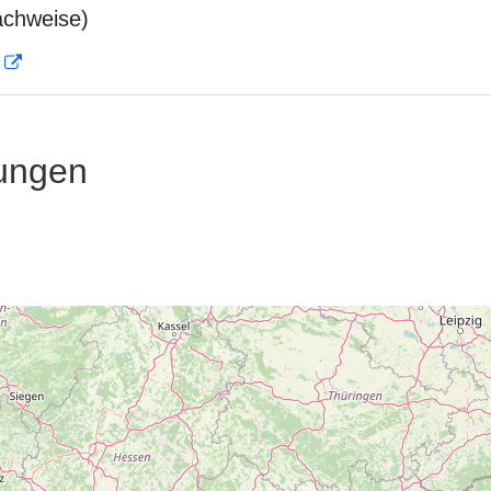
achweise)
D
ungen