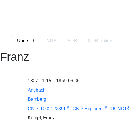
Übersicht
NDB
ADB
NDB
-online
 Franz
1807-11-15 – 1859-06-06
Ansbach
Bamberg
GND: 100212239
|
GND-Explorer
|
OGND
Kumpf, Franz