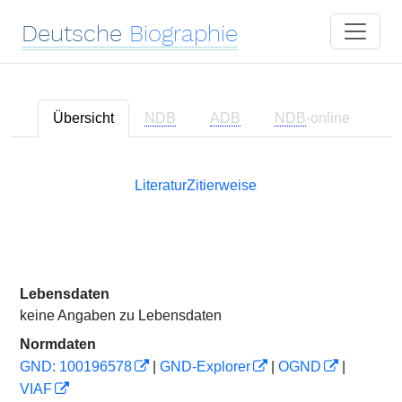
Deutsche
Biographie
Übersicht
NDB
ADB
NDB
-online
Literatur
Zitierweise
Lebensdaten
keine Angaben zu Lebensdaten
Normdaten
GND: 100196578
|
GND-Explorer
|
OGND
|
VIAF