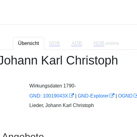
Übersicht
NDB
ADB
NDB
-online
 Johann Karl Christoph
Wirkungsdaten 1790-
GND: 10019043X
|
GND-Explorer
|
OGND
Lieder, Johann Karl Christoph
e Angebote