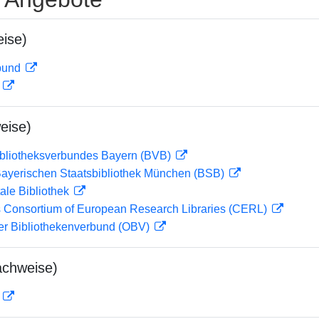
ise)
rbund
D
eise)
ibliotheksverbundes Bayern (BVB)
 Bayerischen Staatsbibliothek München (BSB)
ale Bibliothek
 Consortium of European Research Libraries (CERL)
her Bibliothekenverbund (OBV)
achweise)
D