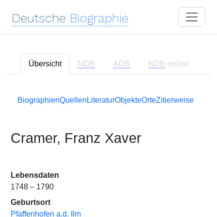
Deutsche
Biographie
Übersicht
NDB
ADB
NDB
-online
Biographien
Quellen
Literatur
Objekte
Orte
Zitierweise
Cramer, Franz Xaver
Lebensdaten
1748 – 1790
Geburtsort
Pfaffenhofen a.d. Ilm