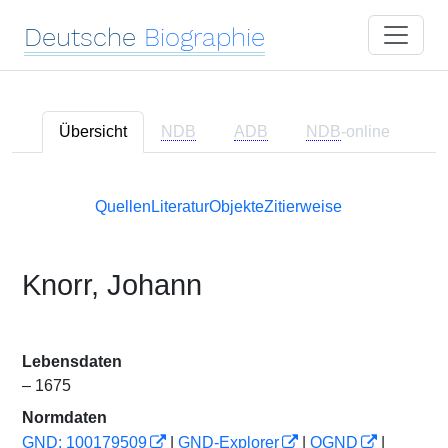
Deutsche
Biographie
Übersicht
NDB
ADB
NDB
-online
Quellen
Literatur
Objekte
Zitierweise
Knorr, Johann
Lebensdaten
– 1675
Normdaten
GND: 100179509
|
GND-Explorer
|
OGND
|