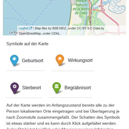
Leaflet
| Map tiles by BSB MDZ, under CC BY 3.0. Data by
OpenStreetMap, under ODbL.
Symbole auf der Karte
Geburtsort
Wirkungsort
Sterbeort
Begräbnisort
Auf der Karte werden im Anfangszustand bereits alle zu der
Person lokalisierten Orte eingetragen und bei Überlagerung je
nach Zoomstufe zusammengefaßt. Der Schatten des Symbols
ist etwas stärker und es kann durch Klick aufgefaltet werden.