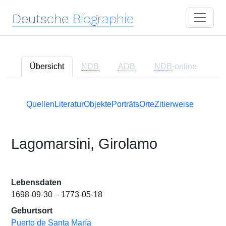
Deutsche
Biographie
Übersicht
NDB
ADB
NDB
-online
Quellen
Literatur
Objekte
Porträts
Orte
Zitierweise
Lagomarsini, Girolamo
Lebensdaten
1698-09-30 – 1773-05-18
Geburtsort
Puerto de Santa María