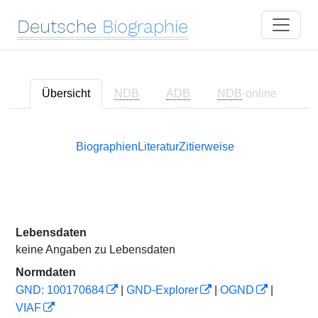
Deutsche
Biographie
Übersicht
NDB
ADB
NDB
-online
Biographien
Literatur
Zitierweise
Lebensdaten
keine Angaben zu Lebensdaten
Normdaten
GND: 100170684
|
GND-Explorer
|
OGND
|
VIAF