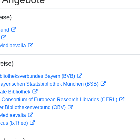
ise)
rbund
D
 Mediaevalia
eise)
ibliotheksverbundes Bayern (BVB)
 Bayerischen Staatsbibliothek München (BSB)
ale Bibliothek
 Consortium of European Research Libraries (CERL)
her Bibliothekenverbund (OBV)
 Mediaevalia
icus (IxTheo)