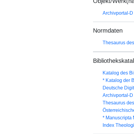
Objekt/Werk(n
Archivportal-
Normdaten
Thesaurus des
Bibliothekskata
Katalog des B
* Katalog der
Deutsche Digit
Archivportal-
Thesaurus des
Österreichisc
* Manuscripta
Index Theolog