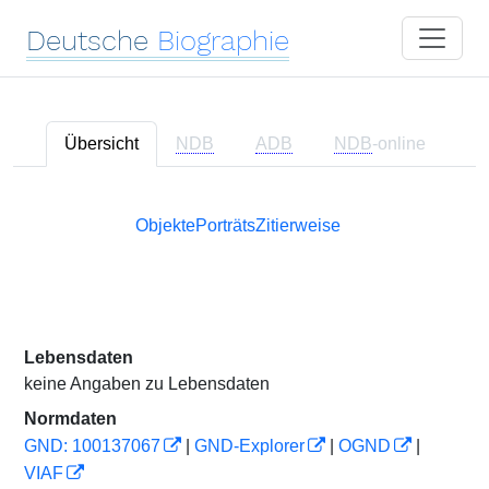
Deutsche
Biographie
Übersicht
NDB
ADB
NDB
-online
Objekte
Porträts
Zitierweise
Lebensdaten
keine Angaben zu Lebensdaten
Normdaten
GND: 100137067
|
GND-Explorer
|
OGND
|
VIAF