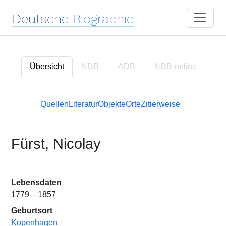
Deutsche
Biographie
Übersicht
NDB
ADB
NDB
-online
Quellen
Literatur
Objekte
Orte
Zitierweise
Fürst, Nicolay
Lebensdaten
1779 – 1857
Geburtsort
Kopenhagen