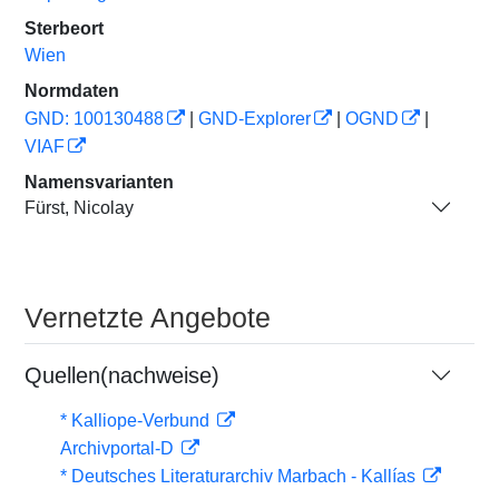
Sterbeort
Wien
Normdaten
GND: 100130488
|
GND-Explorer
|
OGND
|
VIAF
Namensvarianten
Fürst, Nicolay
Vernetzte Angebote
Quellen(nachweise)
* Kalliope-Verbund
Archivportal-D
* Deutsches Literaturarchiv Marbach - Kallías