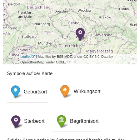
Leaflet
| Map tiles by BSB MDZ, under CC BY 3.0. Data by
OpenStreetMap, under ODbL.
Symbole auf der Karte
Geburtsort
Wirkungsort
Sterbeort
Begräbnisort