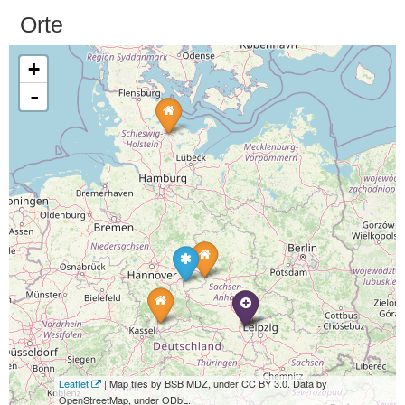
Orte
+
-
Leaflet
| Map tiles by BSB MDZ, under CC BY 3.0. Data by
OpenStreetMap, under ODbL.