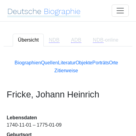
Deutsche
Biographie
Übersicht
NDB
ADB
NDB
-online
Biographien
Quellen
Literatur
Objekte
Porträts
Orte
Zitierweise
Fricke, Johann Heinrich
Lebensdaten
1740-11-01 – 1775-01-09
Geburtsort