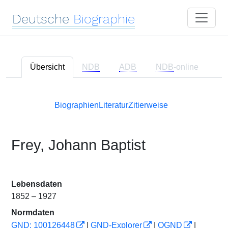
Deutsche
Biographie
Übersicht
NDB
ADB
NDB
-online
Biographien
Literatur
Zitierweise
Frey, Johann Baptist
Lebensdaten
1852 – 1927
Normdaten
GND: 100126448
|
GND-Explorer
|
OGND
|