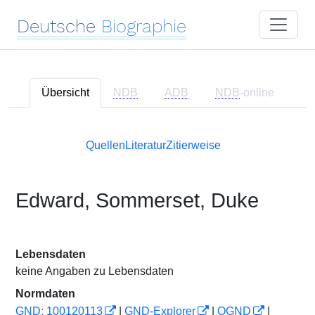
Deutsche
Biographie
Übersicht
NDB
ADB
NDB
-online
Quellen
Literatur
Zitierweise
Edward, Sommerset, Duke
Lebensdaten
keine Angaben zu Lebensdaten
Normdaten
GND: 100120113
|
GND-Explorer
|
OGND
|