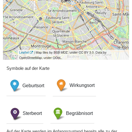
Leaflet
| Map tiles by BSB MDZ, under CC BY 3.0. Data by
OpenStreetMap, under ODbL.
Symbole auf der Karte
Geburtsort
Wirkungsort
Sterbeort
Begräbnisort
Auf der Karte werden im Anfangszustand bereits alle zu der