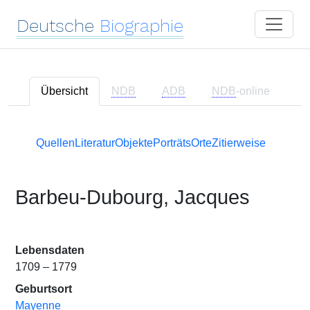
Deutsche
Biographie
Übersicht
NDB
ADB
NDB
-online
Quellen
Literatur
Objekte
Porträts
Orte
Zitierweise
Barbeu-Dubourg, Jacques
Lebensdaten
1709 – 1779
Geburtsort
Mayenne