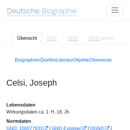
Deutsche
Biographie
Übersicht
NDB
ADB
NDB
-online
Biographien
Quellen
Literatur
Objekte
Zitierweise
Celsi, Joseph
Lebensdaten
Wirkungsdaten ca. 1. H. 18. Jh.
Normdaten
GND: 100077633
|
GND-Explorer
|
OGND
|