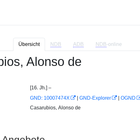
Übersicht
NDB
ADB
NDB
-online
ios, Alonso de
[16. Jh.] –
GND: 10007474X
|
GND-Explorer
|
OGND
Casarubios, Alonso de
e Angebote