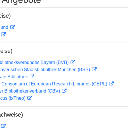
ise)
rbund
D
eise)
ibliotheksverbundes Bayern (BVB)
 Bayerischen Staatsbibliothek München (BSB)
ale Bibliothek
 Consortium of European Research Libraries (CERL)
her Bibliothekenverbund (OBV)
icus (IxTheo)
achweise)
D