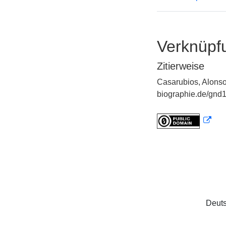
Verknüpf
Zitierweise
Casarubios, Alonso
biographie.de/gnd1
Deuts