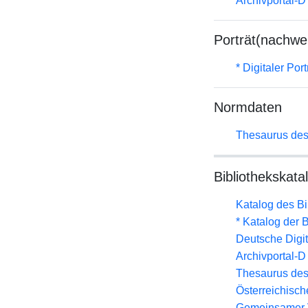
Archivportal-
Porträt(nachwe
* Digitaler Por
Normdaten
Thesaurus des
Bibliothekskata
Katalog des B
* Katalog der
Deutsche Digit
Archivportal-
Thesaurus des
Österreichisc
Gemeinsamer 