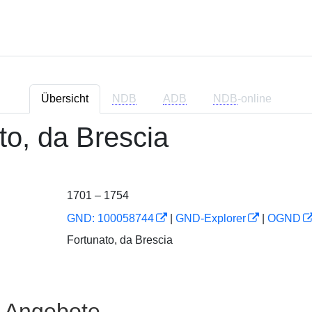
Übersicht
NDB
ADB
NDB
-online
to, da Brescia
1701 – 1754
GND: 100058744
|
GND-Explorer
|
OGND
Fortunato, da Brescia
e Angebote