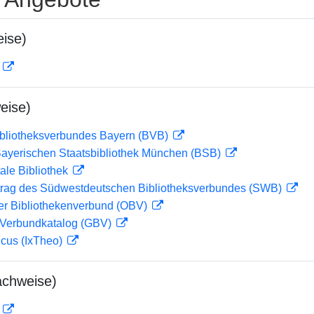
ise)
D
eise)
ibliotheksverbundes Bayern (BVB)
 Bayerischen Staatsbibliothek München (BSB)
ale Bibliothek
rag des Südwestdeutschen Bibliotheksverbundes (SWB)
her Bibliothekenverbund (OBV)
Verbundkatalog (GBV)
icus (IxTheo)
achweise)
D