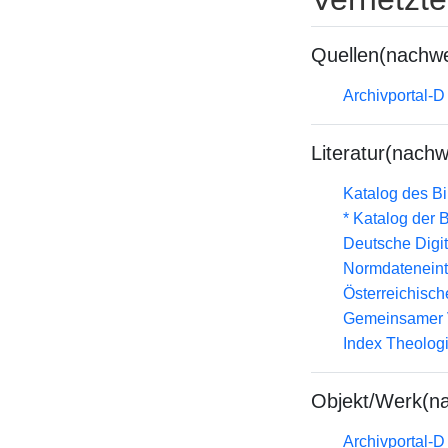
Quellen(nachwe
Archivportal-
Literatur(nachw
Katalog des B
* Katalog der
Deutsche Digit
Normdateneint
Österreichisc
Gemeinsamer 
Index Theolog
Objekt/Werk(n
Archivportal-