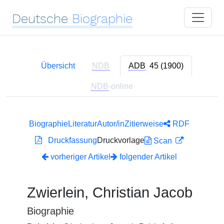
Deutsche
Biographie
Übersicht
NDB
ADB
45 (1900)
NDB
-online
Biographie
Literatur
Autor/in
Zitierweise
RDF
Druckfassung
Druckvorlage
Scan
vorheriger Artikel
folgender Artikel
Zwierlein, Christian Jacob
Biographie