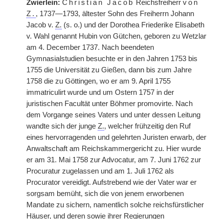
Zwierlein:
Christian Jacob
Reichsfreiherr
von
Z.
, 1737—1793, ältester Sohn des Freiherrn Johann
Jacob v.
Z.
(s. o.) und der Dorothea Friederike Elisabeth
v. Wahl genannt Hubin von Gütchen, geboren zu Wetzlar
am 4. December 1737. Nach beendeten
Gymnasialstudien besuchte er in den Jahren 1753 bis
1755 die Universität zu Gießen, dann bis zum Jahre
1758 die zu Göttingen, wo er am 9. April 1755
immatriculirt wurde und um Ostern 1757 in der
juristischen Facultät unter Böhmer promovirte. Nach
dem Vorgange seines Vaters und unter dessen Leitung
wandte sich der junge
Z.
, welcher frühzeitig den Ruf
eines hervorragenden und gelehrten Juristen erwarb, der
Anwaltschaft
|
am Reichskammergericht zu. Hier wurde
er am 31. Mai 1758 zur Advocatur, am 7. Juni 1762 zur
Procuratur zugelassen und am 1. Juli 1762 als
Procurator vereidigt. Aufstrebend wie der Vater war er
sorgsam bemüht, sich die von jenem erworbenen
Mandate zu sichern, namentlich solche reichsfürstlicher
Häuser, und deren sowie ihrer Regierungen