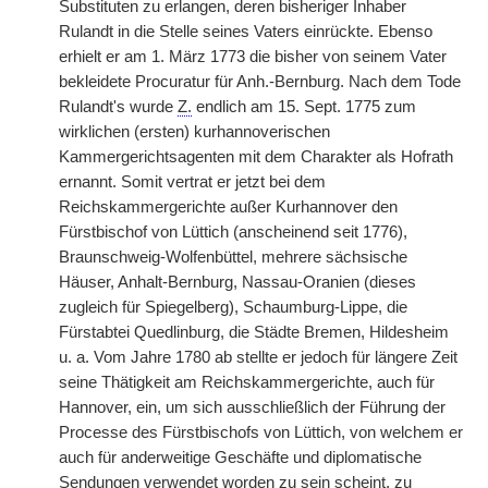
Substituten zu erlangen, deren bisheriger Inhaber
Rulandt in die Stelle seines Vaters einrückte. Ebenso
erhielt er am 1. März 1773 die bisher von seinem Vater
bekleidete Procuratur für Anh.-Bernburg. Nach dem Tode
Rulandt's wurde
Z.
endlich am 15. Sept. 1775 zum
wirklichen (ersten) kurhannoverischen
Kammergerichtsagenten mit dem Charakter als Hofrath
ernannt. Somit vertrat er jetzt bei dem
Reichskammergerichte außer Kurhannover den
Fürstbischof von Lüttich (anscheinend seit 1776),
Braunschweig-Wolfenbüttel, mehrere sächsische
Häuser, Anhalt-Bernburg, Nassau-Oranien (dieses
zugleich für Spiegelberg), Schaumburg-Lippe, die
Fürstabtei Quedlinburg, die Städte Bremen, Hildesheim
u. a. Vom Jahre 1780 ab stellte er jedoch für längere Zeit
seine Thätigkeit am Reichskammergerichte, auch für
Hannover, ein, um sich ausschließlich der Führung der
Processe des Fürstbischofs von Lüttich, von welchem er
auch für anderweitige Geschäfte und diplomatische
Sendungen verwendet worden zu sein scheint, zu