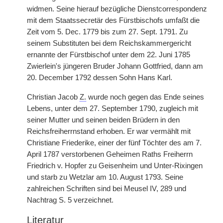
widmen. Seine hierauf bezügliche Dienstcorrespondenz
mit dem Staatssecretär des Fürstbischofs umfaßt die
Zeit vom 5. Dec. 1779 bis zum 27. Sept. 1791. Zu
seinem Substituten bei dem Reichskammergericht
ernannte der Fürstbischof unter dem 22. Juni 1785
Zwierlein's jüngeren Bruder Johann Gottfried, dann am
20. December 1792 dessen Sohn Hans Karl.
Christian Jacob
Z.
wurde noch gegen das Ende seines
Lebens, unter dem 27. September 1790, zugleich mit
seiner Mutter und seinen beiden Brüdern in den
Reichsfreiherrnstand erhoben. Er war vermählt mit
Christiane Friederike, einer der fünf Töchter des am 7.
April 1787 verstorbenen Geheimen Raths Freiherrn
Friedrich v. Hopfer zu Geisenheim und Unter-Rixingen
und starb zu Wetzlar am 10. August 1793. Seine
zahlreichen Schriften sind bei Meusel IV, 289 und
Nachtrag S. 5 verzeichnet.
Literatur