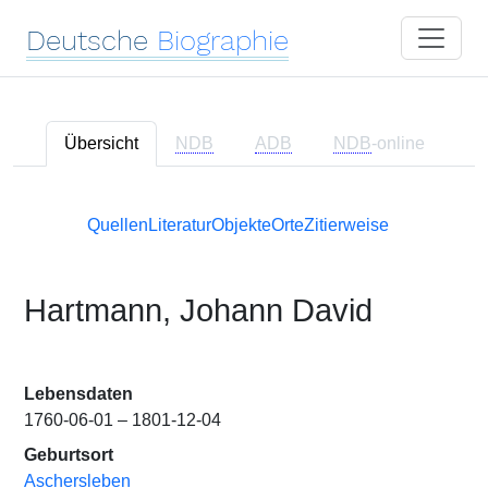
Deutsche
Biographie
Übersicht
NDB
ADB
NDB
-online
Quellen
Literatur
Objekte
Orte
Zitierweise
Hartmann, Johann David
Lebensdaten
1760-06-01 – 1801-12-04
Geburtsort
Aschersleben