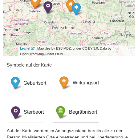
Leaflet
| Map tiles by BSB MDZ, under CC BY 3.0. Data by
OpenStreetMap, under ODbL.
Symbole auf der Karte
Geburtsort
Wirkungsort
Sterbeort
Begräbnisort
Auf der Karte werden im Anfangszustand bereits alle zu der
Person lokalisierten Orte eingetragen und bei Überlagerung je