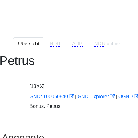
Übersicht
NDB
ADB
NDB
-online
Petrus
[13XX] –
GND: 100050840
|
GND-Explorer
|
OGND
Bonus, Petrus
e Angebote