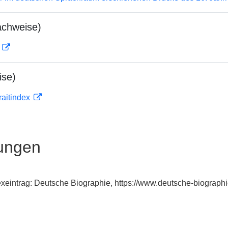
achweise)
D
ise)
traitindex
ungen
exeintrag: Deutsche Biographie, https://www.deutsche-biograp