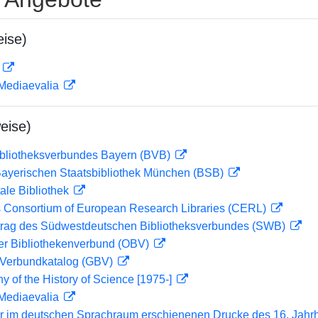
ise)
D
 Mediaevalia
eise)
ibliotheksverbundes Bayern (BVB)
 Bayerischen Staatsbibliothek München (BSB)
ale Bibliothek
 Consortium of European Research Libraries (CERL)
rag des Südwestdeutschen Bibliotheksverbundes (SWB)
her Bibliothekenverbund (OBV)
Verbundkatalog (GBV)
hy of the History of Science [1975-]
 Mediaevalia
er im deutschen Sprachraum erschienenen Drucke des 16. Jahr