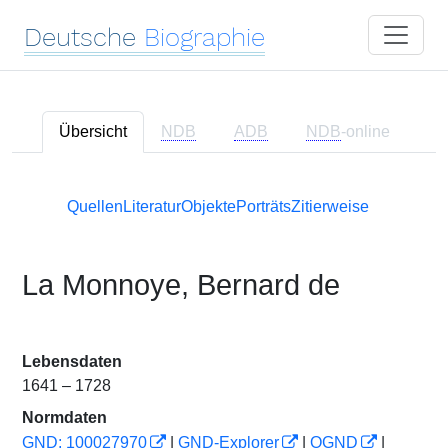
Deutsche
Biographie
Übersicht
NDB
ADB
NDB
-online
Quellen
Literatur
Objekte
Porträts
Zitierweise
La Monnoye, Bernard de
Lebensdaten
1641 – 1728
Normdaten
GND: 100027970
|
GND-Explorer
|
OGND
|