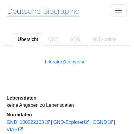
Deutsche
Biographie
Übersicht
NDB
ADB
NDB
-online
Literatur
Zitierweise
Lebensdaten
keine Angaben zu Lebensdaten
Normdaten
GND: 100022103
|
GND-Explorer
|
OGND
|
VIAF