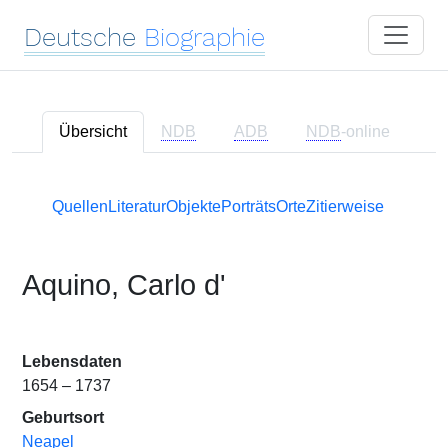
Deutsche
Biographie
Übersicht
NDB
ADB
NDB
-online
Quellen
Literatur
Objekte
Porträts
Orte
Zitierweise
Aquino, Carlo d'
Lebensdaten
1654 – 1737
Geburtsort
Neapel