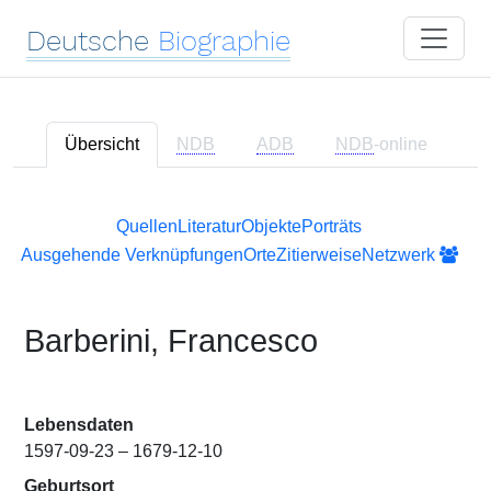
Deutsche
Biographie
Übersicht
NDB
ADB
NDB
-online
Quellen
Literatur
Objekte
Porträts
Ausgehende Verknüpfungen
Orte
Zitierweise
Netzwerk
Barberini, Francesco
Lebensdaten
1597-09-23 – 1679-12-10
Geburtsort