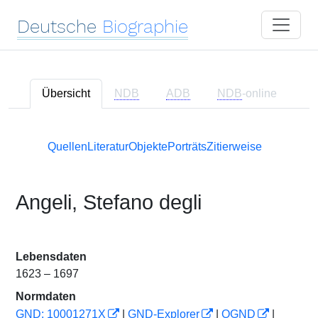
Deutsche
Biographie
Übersicht
NDB
ADB
NDB
-online
Quellen
Literatur
Objekte
Porträts
Zitierweise
Angeli, Stefano degli
Lebensdaten
1623 – 1697
Normdaten
GND: 10001271X
|
GND-Explorer
|
OGND
|