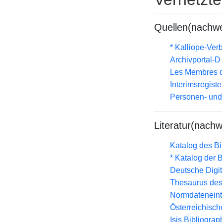
Quellen(nachwe
* Kalliope-Ve
Archivportal-
Les Membres d
Interimsregist
Personen- und
Literatur(nachw
Katalog des B
* Katalog der
Deutsche Digit
Thesaurus des
Normdateneint
Österreichisc
Isis Bibliograp