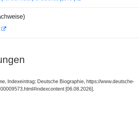
achweise)
D
ungen
e, Indexeintrag: Deutsche Biographie, https://www.deutsche-
00009573.html#indexcontent [06.08.2026].