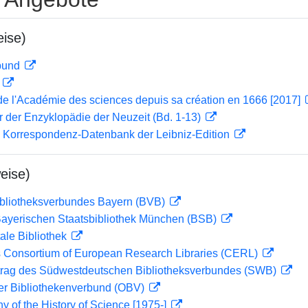
ise)
rbund
D
e l'Académie des sciences depuis sa création en 1666 [2017]
er der Enzyklopädie der Neuzeit (Bd. 1-13)
 Korrespondenz-Datenbank der Leibniz-Edition
eise)
ibliotheksverbundes Bayern (BVB)
 Bayerischen Staatsbibliothek München (BSB)
ale Bibliothek
 Consortium of European Research Libraries (CERL)
rag des Südwestdeutschen Bibliotheksverbundes (SWB)
her Bibliothekenverbund (OBV)
hy of the History of Science [1975-]