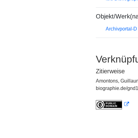
Objekt/Werk(n
Archivportal-
Verknüpf
Zitierweise
Amontons, Guillaum
biographie.de/gnd1