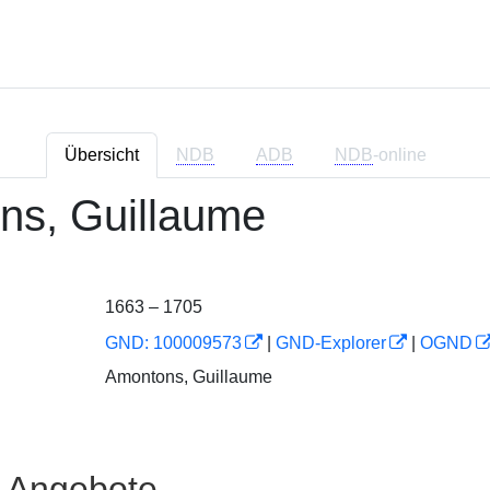
Übersicht
NDB
ADB
NDB
-online
ns, Guillaume
1663 – 1705
GND: 100009573
|
GND-Explorer
|
OGND
Amontons, Guillaume
e Angebote