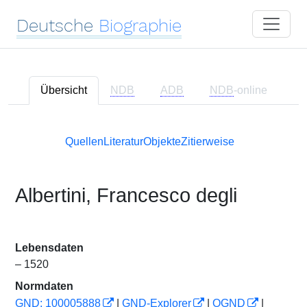
Deutsche
Biographie
Übersicht
NDB
ADB
NDB
-online
Quellen
Literatur
Objekte
Zitierweise
Albertini, Francesco degli
Lebensdaten
– 1520
Normdaten
GND: 100005888
|
GND-Explorer
|
OGND
|