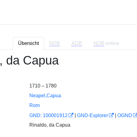
Übersicht
NDB
ADB
NDB
-online
, da Capua
1710 – 1780
Neapel,Capua
Rom
GND: 100001912
|
GND-Explorer
|
OGND
Rinaldo, da Capua