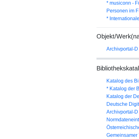
* musiconn - F
Personen im F
* Internationa
Objekt/Werk(n
Archivportal-
Bibliothekskata
Katalog des B
* Katalog der
Katalog der D
Deutsche Digit
Archivportal-
Normdateneint
Österreichisc
Gemeinsamer 