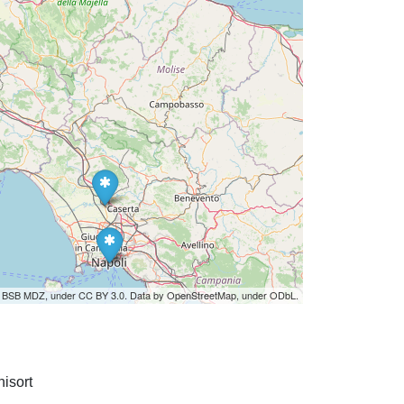
by BSB MDZ, under CC BY 3.0. Data by OpenStreetMap, under ODbL.
isort