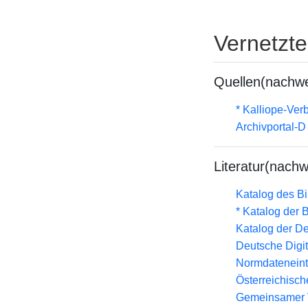
Vernetzt
Quellen(nachwe
* Kalliope-Ve
Archivportal-
Literatur(nachw
Katalog des B
* Katalog der
Katalog der D
Deutsche Digit
Normdateneint
Österreichisc
Gemeinsamer 