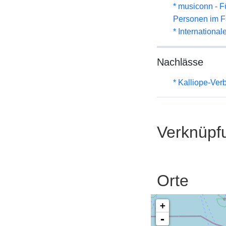
* musiconn - F
Personen im F
* Internationa
Nachlässe
* Kalliope-Ve
Verknüpf
Orte
+
-