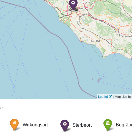
Leaflet
| Map tiles 
te
Wirkungsort
Sterbeort
Begräbn