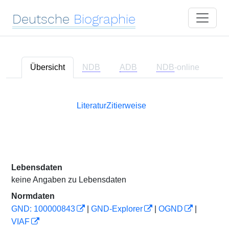
Deutsche
Biographie
Übersicht
NDB
ADB
NDB
-online
Literatur
Zitierweise
Lebensdaten
keine Angaben zu Lebensdaten
Normdaten
GND: 100000843
|
GND-Explorer
|
OGND
|
VIAF