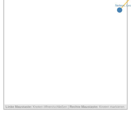
Nelson, Le
Linke Maustaste:
Knoten öffnen/schließen |
Rechte Maustaste:
Knoten markieren