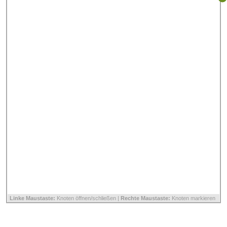
Linke Maustaste:
Knoten öffnen/schließen |
Rechte Maustaste:
Knoten markieren