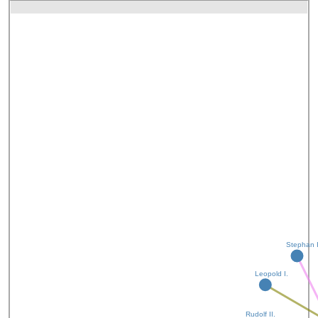
Stephan I
Leopold I.
Rudolf II.