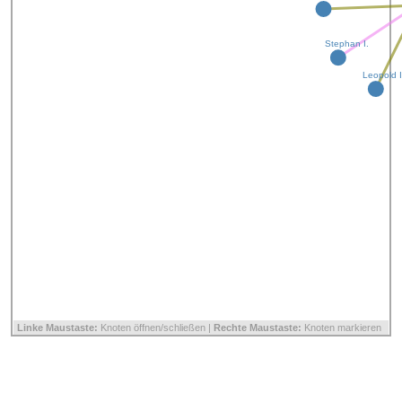
Stephan I.
Leopold I
Linke Maustaste:
Knoten öffnen/schließen |
Rechte Maustaste:
Knoten markieren