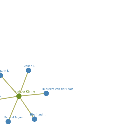
Jakob I.
hann I.
Ruprecht von der Pfalz
Karl der Kühne
 V.
Eberhard II.
René d`Anjou