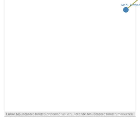
Mohl, Gottlo
Linke Maustaste:
Knoten öffnen/schließen |
Rechte Maustaste:
Knoten markieren