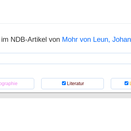
n im NDB-Artikel von
Mohr von Leun, Joha
ographie
Literatur
L