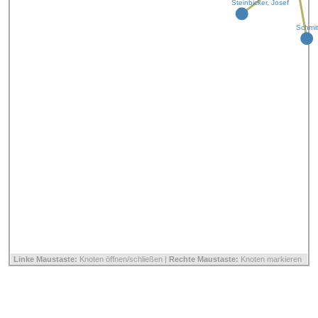
Steinbicker, Josef
Schmi
Linke Maustaste:
Knoten öffnen/schließen |
Rechte Maustaste:
Knoten markieren