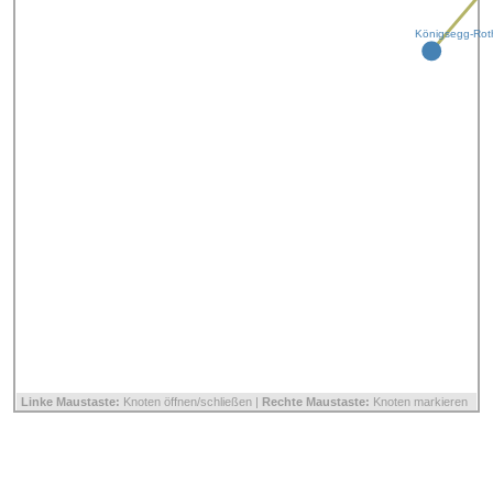
Königsegg-Roth
Linke Maustaste:
Knoten öffnen/schließen |
Rechte Maustaste:
Knoten markieren