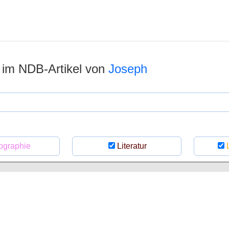
n im NDB-Artikel von
Joseph
ographie
Literatur
L